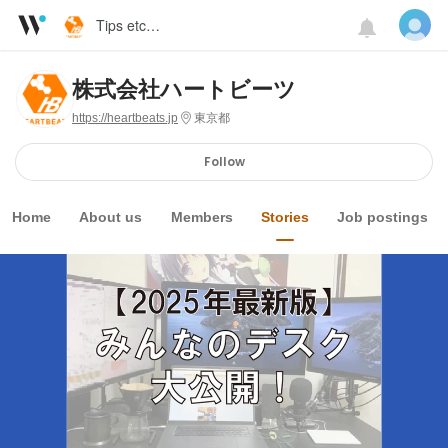
Tips etc…
株式会社ハートビーツ
https://heartbeats.jp
東京都
Follow
Home
About us
Members
Stories
Job postings