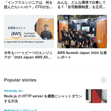
「インフラエンジニアは、何を
みんな、どんな環境で仕事して
読んだらいいの？」CTOがおす
る？「在宅勤務制度」を正式導
すめの技術書を紹介します！
入したハートビーツメンバーの
（2020年1月）
デスクを公開！
今年もハートビーツのエンジニ
AWS Summit Japan 2024 出展
アが「2024 Japan AWS All
レポート
Certifications Engineers」を
受賞しました！
Popular stories
Wantedly, Inc.
Node.js の HTTP server を優雅にシャットダウン
する方法
株式会社ダイブグループ