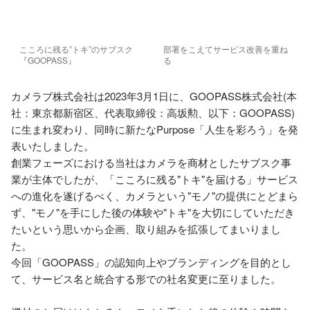
こころに残る”トキ”のサブスク
部署をこえてサービス改善を重ね
『GOOPASS』
る
カメラブ株式会社は2023年3月1日に、GOOPASS株式会社(本
社：東京都新宿区、代表取締役：高坂勲、以下：GOOPASS)
に生まれ変わり、同時に新たなPurpose「人生を彩ろう」を発
表いたしました。

創業フェーズにおける当社はカメラを商材としたサブスク事
業が主体でしたが、「こころに残る"トキ"を届ける」サービス
への進化を遂げるべく、カメラという"モノ"の提供にとどまら
ず、"モノ"を手にした後の体験や"トキ"を大切にしていただき
たいという思いから企画、取り組みを拡張してまいりまし
た。

今回「GOOPASS」の認知向上やブランディングを目的とし
て、サービス名と統合する形での社名変更に至りました。
