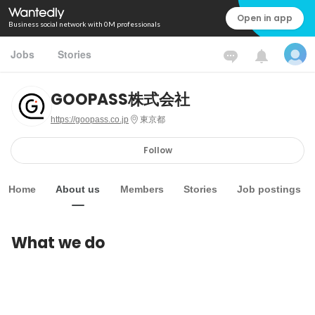
Open in app
Business social network with 0M professionals
Jobs
Stories
GOOPASS株式会社
https://goopass.co.jp
東京都
Follow
Home
About us
Members
Stories
Job postings
What we do