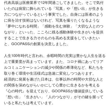
代表高坂は医療業界で12年間過ごしてきました。そこで気付
いたのは病室に飾られている「写真」や「想い出」が生きる
力につながっているという事実でした。自身には医者のよう
に病を治す技術はないけれど、写真を撮りたくなるような
「夢中になれる時間」「感動を生む体験」「大切な人とのつ
ながり」といった、こころに残る感動体験や生きがいを提供
することで生きる力そのものを高める支援をしていきたい
と、GOOPASSの創業を決意しました。

人生100年時代と言われ、余暇時間の充実は豊かな人生を送る
上で重要度が高まっています。また、コロナ禍にあってリア
ルコミュニケーションの減少や関係の希薄化など、私たちを
取り巻く環境や生活様式は急速に変化しつつあります。

経済的に発展を遂げた日本は、仕事以外の時間や大切な人と
の関係を深めながらいかにして心豊かに生きるかを考える
『心の時代』を迎えており、GOOPASSが価値提供している
「想い出」「生きがい」「人のつながり」がその鍵を握って