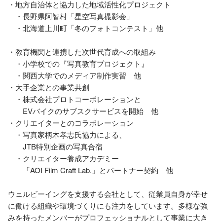
・地方自治体と協力した地域活性化プロジェクト

　・長野県阿智村「星空写真撮影会」

　・北海道上川町「冬のフォトコンテスト」他

・教育機関と連携した次世代育成への取組み

　・小学校での『写真教育プロジェクト』

　・関西大学でのメディア制作実習　他

・大手企業との事業共創

　・株式会社プロトコーポレーションと

　　EVバイクのサブスクサービスを開始　他

・クリエイターとのコラボレーション

　・写真家柄木孝志氏協力による、

　　JTB特別企画の写真合宿

　・クリエイター養成アカデミー

　　「AOI Film Craft Lab.」とパートナー契約　他

ウェルビーイングを支援する会社として、従業員自身が幸せ
に働ける組織や環境づくりにも注力をしています。多様な強
みを持ったメンバーがプロフェッショナルとして事業に大き