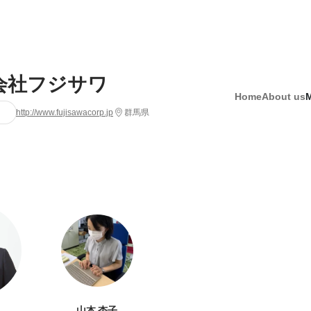
会社フジサワ
Home
About us
http://www.fujisawacorp.jp
群馬県
山本 杏子