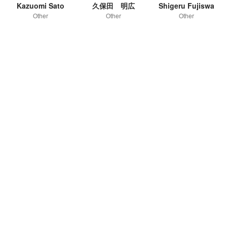
Kazuomi Sato
久保田 明広
Shigeru Fujiswa
Other
Other
Other