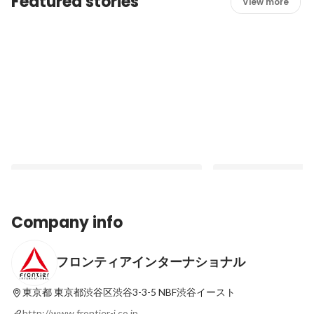
Featured stories
View more
Company info
フロンティアインターナショナル
【中堅社員インタビュー】案件にもマネジ
【新卒１年目インタビュ
メントにも「自由と裁量」が発揮できる、
1→10もー「『色々
フロンティアの文化について【フロンティ
ーサーへの道」
東京都
東京都渋谷区渋谷3-3-5 NBF渋谷イースト
Latest
Latest
アインターナショナル】
http://www.frontier-i.co.jp