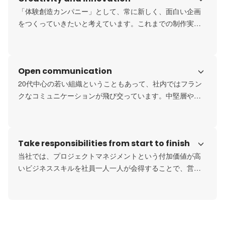
「体験創造カンパニー」として、常に新しく、面白い企画
をつくっていきたいと考えています。これまでの制作実績
が私たちの強みです。そこで培った知見をもとに、新たな
企画をみんなで生み出しています。直接取引しているクラ
イアントも多いので、反応もダイレクトに感じられる環境
Open communication
です。
20代中心の若い組織ということもあって、社内ではフラン
クなコミュニケーションが飛び交っています。中堅層やベ
テランも面倒見のいい社員が多いです。堅苦しい雰囲気は
ありませんので、新しい方もすぐに馴染みやすい職場だと
思います。
Take responsibilities from start to finish
当社では、プロジェクトマネジメントという付加価値が高
いビジネススキルを社員一人一人が会得することで、営業
から企画までの幅広い領域を担当できます。一気通貫して
携わることで、細部までこだわることができています。自
らがオーナーシップを持ち案件に携わることにより、成長
スピードも早まると考えています。