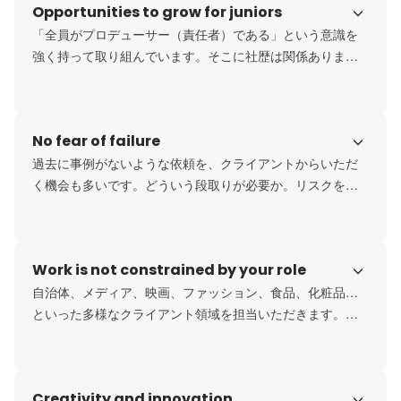
Opportunities to grow for juniors
「全員がプロデューサー（責任者）である」という意識を
強く持って取り組んでいます。そこに社歴は関係ありませ
ん。入社1年目でもクライアントと対峙し、自らの考えを提
案していくことが求められます。先輩のフォローを受けな
がらも、メイン担当としてやり取りしていけます。裁量が
No fear of failure
大きいため、自分のアイデアが採用されるケースも珍しく
ありません。若いうちから多くの経験が積めて、成長でき
過去に事例がないような依頼を、クライアントからいただ
る環境と言えます。
く機会も多いです。どういう段取りが必要か。リスクをど
う対処していくか。できない理由を探すのではなく、どう
すればできるかを考え続けて、最善策を導き出していきま
す。
Work is not constrained by your role
自治体、メディア、映画、ファッション、食品、化粧品…
といった多様なクライアント領域を担当いただきます。ま
た、マーケティングなどの他部門との連携も多い仕事です
ので、「ここからここまでが自分の範囲」と決めることな
く、お互いがサポートし合いながら仕事に取り組んでいま
Creativity and innovation
す。