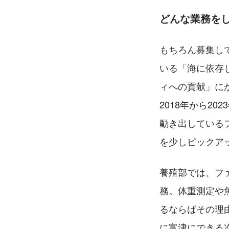
どんな業務を
もちろん募集し
いる「海に依存
ィへの貢献」に
2018年から2
動き出している
を少しピックア
養殖部では、フ
務。体重測定や
るならばその理
に富津にできる