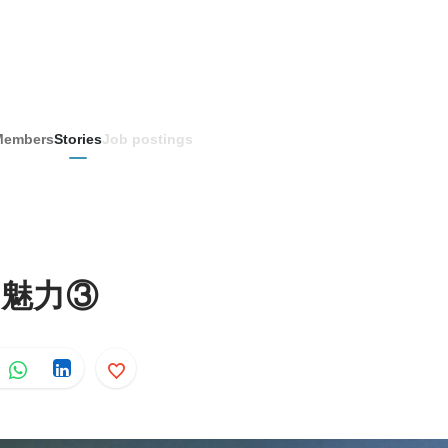
Members
Stories
Job postings
の魅力③