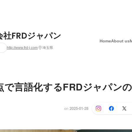
会社FRDジャパン
Home
About us
http://www.frd-j.com
埼玉県
点で言語化するFRDジャパン
on
2025-01-28