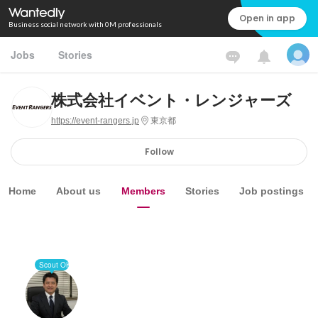
Open in app
Business social network with 0M professionals
Jobs
Stories
株式会社イベント・レンジャーズ
https://event-rangers.jp
東京都
Follow
Home
About us
Members
Stories
Job postings
Scout OK