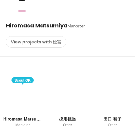
Hiromasa Matsumiya
Marketer
View projects with 松宮
Scout OK
Hiromasa Matsumiya
採用担当
田口 智子
Marketer
Other
Other