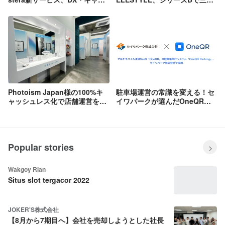
シュレス化を実現するSaaS型
住友カードとSIGから10億円を
プラットフォーム「stera
調達
smart one」をリリース
Photoism Japan様の100%キ
駐車場運営の常識を変える！セ
ャッシュレス化で店舗運営を効
イワパークが選んだOneQR
率化
Parkingとは？
Popular stories
Wakgoy Rian
Situs slot tergacor 2022
JOKER'S株式会社
【8月から7期目へ】会社を売却しようとした社長