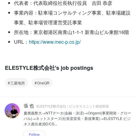
代表者：代表取締役社長執行役員　吉田 恭彦
事業内容：駐車場コンサルティング事業、駐車場建設
事業、駐車場管理運営受託事業
所在地：東京都港区南青山1-1-1 新青山ビル東館16階
URL：
https://www.mec-p.co.jp/
ELESTYLE株式会社's job postings
三菱地所
OneQR
張 也
ELESTYLE株式会社 / ビジネスユニット統括部長
慶應義塾大→NTTデータ(金融・決済)→Origami(事業開発・グロー
バル)→ネットスターズ(社長室室長・新規事業)→ELESTYLE ビジ
ネス責任者(BD/CS...
Follow