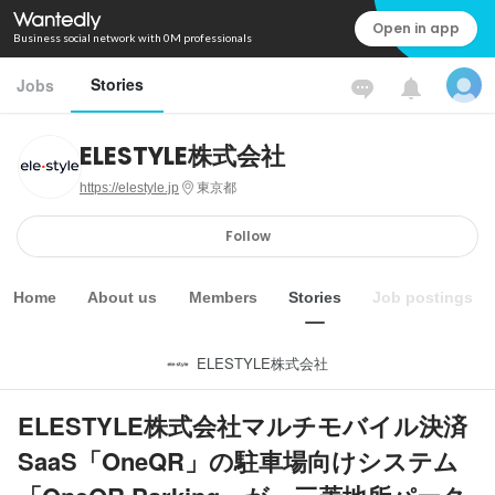
Open in app
Business social network with 0M professionals
Stories
Jobs
ELESTYLE株式会社
https://elestyle.jp
東京都
Follow
Home
About us
Members
Stories
Job postings
ELESTYLE株式会社
ELESTYLE株式会社マルチモバイル決済
SaaS「OneQR」の駐車場向けシステム