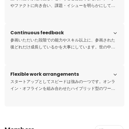
やファクトに向き合い、課題・イシューを明らかにして、
メンバーそれぞれが課題解決につながる議論をすることを
大事にしています。もちろん全てデータで説明できるもの
ばかりではないので、可能な議論を尽くした後は、不確実
Continuous feedback
な中でもスピーディーに意思決定を行うことも大事にして
います。
参画いただいた段階での能力やスキル以上に、参画された
後どれだけ成長しているかを大事にしています。世の中の
状況も刻々と変化する中、私たち自身が日々成長を重ねる
ことが重要ですし、そのためにインプットとなるフィード
バックをメンバー間で行うことを大事にしています。
Flexible work arrangements
スタートアップとしてスピードは強みの一つです。オンラ
イン・オフラインを組み合わせたハイブリッド型のワーク
スタイルで、時間や場所に縛られず、スピーディーな問題
解決や事業推進を行っていくことを大事にしています。