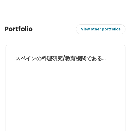
Portfolio
View other portfolios
スペインの料理研究/教育機関である
Basque Culinary Center, Culinary
Action on the Road by BCC Future
Food Institute賞を受賞