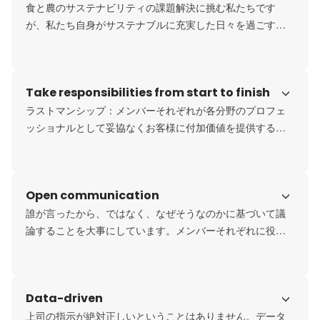
食と農のサステナビリティの課題解決に挑む私たちです
が、私たち自身がサステナブルに充実した日々を過ごすこ
とが課題解決の礎になると考えています。忙しい時期にお
いても、ただただ精神論で無理をするのではなく、丁寧な
問題解決とチーム連携を駆使しながらオンオフのメリハリ
Take responsibilities from start to finish
をしっかりつけて体調管理を行っていくことも私たちのプ
ロフェッショナリズムの一部として大事にしています。
ラストマンシップ：メンバーそれぞれが各分野のプロフェ
ッショナルとして妥協なくお客様に付加価値を提供するこ
とを大事にしています。これは一人独力で仕事を完結させ
ないといけない、ということではなく、自身の役割は責任
をもってアウトプットしつつ、チームとしてお客様への提
Open communication
供価値が最大化できるように、積極的にメンバー間で妥協
なく連携していくことを大事にしています。
誰が言ったから、ではなく、なぜそうなのかに基づいて議
論することを大事にしています。メンバーそれぞれに役割
や役職はあれど、それらは上下関係を作るためのものでは
なく、フラットに議論をぶつけ合いながら、より良いアウ
トプットを作り上げていくことを大事にしています。
Data-driven
上司の指示が絶対正しいということはありません。データ