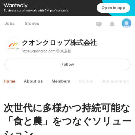
Open in app
Business social network with 0M professionals
Jobs
Stories
クオンクロップ株式会社
https://cuoncrop.com
東京都
Follow
Home
About us
Members
Stories
Job postings
次世代に多様かつ持続可能な
「食と農」をつなぐソリュー
ション