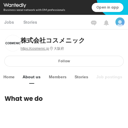
Open in app
Business social network with 0M professionals
Jobs
Stories
株式会社コスメニック
https://cosmenic.jp
大阪府
Follow
Home
About us
Members
Stories
Job postings
What we do