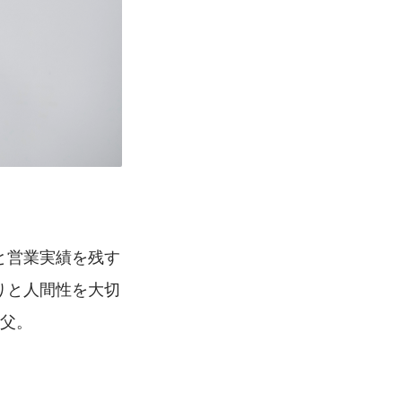
と営業実績を残す
りと人間性を大切
の父。