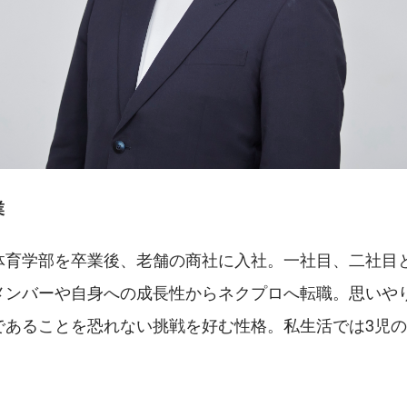
業
体育学部を卒業後、老舗の商社に入社。一社目、二社目
メンバーや自身への成長性からネクプロへ転職。思いや
であることを恐れない挑戦を好む性格。私生活では3児