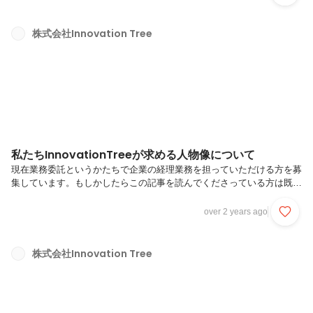
10年ほど勤務し、取締役までやっていました。それからは事務仕事が
したくて（笑）35歳の時から15年管理職をしていたのですが、人の管
理よりも自分の手を動かしたいなぁと思い転職をし、35歳までやって
株式会社Innovation Tree
いた仕事に戻りました。一番上から一番下までを経験しました。それか
らIPOを目指す企業に入って、そこでは手を動かしながらではあります
がまた管理職に...
私たちInnovationTreeが求める人物像について
現在業務委託というかたちで企業の経理業務を担っていただける方を募
集しています。もしかしたらこの記事を読んでくださっている方は既に
募集記事も見ていただいているかもしれませんね！「スペシャリスト」
と「実務担当」を募集しているのですが、今回のストーリーでは、これ
over 2 years ago
はどのように分けているのか、そもそも私たちのサービスとは？という
部分も含めてご紹介していきたいと思います。●“経営が見える”訪問型
経理アウトソーシングサービス「理TO利」私たちがご提供する「理TO
株式会社Innovation Tree
利」は、単に経理業務を代行するというだけのサービスではありませ
ん。 お客様にとって重要な経営状況を、客観的に見るアウトプットを
前提とした業務を...