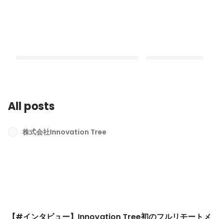
All posts
【#インタビュー】Innovation Tree初
【#インタビュー】経
のフルリモートメンバー、E・Yさんに
ャリストとして活躍し
株式会社Innovation Tree
お話を伺いました！
にお話を伺いました！
Latest
Latest
【#インタビュー】Innovation Tree初のフルリモートメ