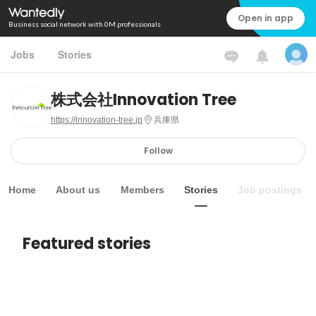
Open in app
Business social network with 0M professionals
Jobs
Stories
株式会社Innovation Tree
https://innovation-tree.jp
兵庫県
Follow
Home
About us
Members
Stories
Job postings
Featured stories