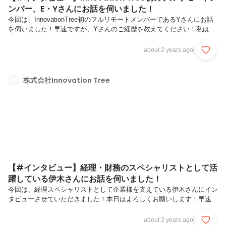
ンバー、E・Yさんにお話を伺いました！
今回は、InnovationTree初のフルリモートメンバーであるYさんにお話
を伺いました！早速ですが、Yさんのご経歴を教えてください！私は40
年以上財務経理を中心として、給与計算・年末調整・社会保険手続きな
どの労務系、役員登記変更手続きなどの総務系など、要はバックオフィ
about 2 years ago
ス業務に携わってきました。企業の財務安定と、企業成長を支える重要
性を深く理解しつつ使命を持って業務に取り組んできました。業務の中
で培った経験を活かして、常に最良の仕事・サポートができるように今
株式会社Innovation Tree
まで励んできました。経理財務というと、割と多くの方が敬遠される業
務ではあるのですが、ルーティーン業務がほとんどになります。例えば
営...
【#インタビュー】経理・財務のスペシャリストとして活
躍している伊木さんにお話を伺いました！
今回は、経理スペシャリストとして企業様を支えている伊木さんにイン
タビューさせていただきました！本日はよろしくお願いします！早速で
すが、伊木さんの経歴からお伺いしたいです！伊木：住宅の販売会社、
自動車のオークション会社、医療法人にて責任者、その後某上場企業で
about 2 years ago