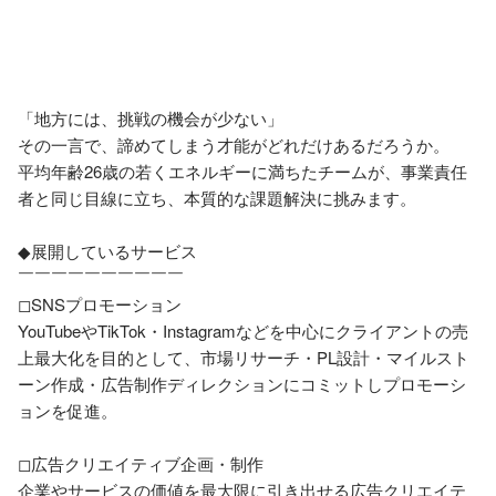
「地方には、挑戦の機会が少ない」

その一言で、諦めてしまう才能がどれだけあるだろうか。

平均年齢26歳の若くエネルギーに満ちたチームが、事業責任
者と同じ目線に立ち、本質的な課題解決に挑みます。

◆展開しているサービス

￣￣￣￣￣￣￣￣￣￣

◻︎SNSプロモーション

YouTubeやTikTok・Instagramなどを中心にクライアントの売
上最大化を目的として、市場リサーチ・PL設計・マイルスト
ーン作成・広告制作ディレクションにコミットしプロモーシ
ョンを促進。

◻︎広告クリエイティブ企画・制作

企業やサービスの価値を最大限に引き出せる広告クリエイテ