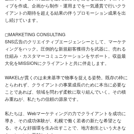
ィブを作成。企画から制作・運用までを一気通貫で行いクラ
イアントの期待を超える結果の伴うプロモーション成果を出
し続けています。

◻︎MARKETING CONSULTING

SNS広告のクリエイティブエージェンシーとして、マーケテ
ィングをハック。圧倒的な新規顧客獲得力を武器に、売れる
仕組み・カスタマーコミュニケーションをサポート。収益最
大化をMISSIONにクライアントと共に伴走します。

WAKELが貫くのは未来基準で物事を捉える姿勢。既存の枠に
とらわれず、クライアントの事業成長のために本当に必要な
ことであれば、領域を問わず柔軟に取り組んでいく。その積
み重ねが、私たちの信頼の源泉です。

私たちは、Webマーケティングの力でクライアントを成功に
導き、その成功体験が、札幌で働く若者の新たな希望とな
る。そんな好循環を生み出すことで、地方創生という大きな