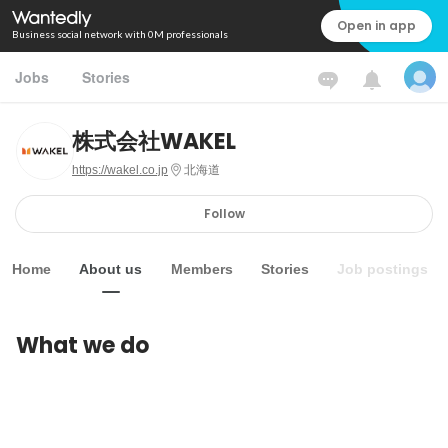
Open in app
Business social network with 0M professionals
Jobs
Stories
株式会社WAKEL
https://wakel.co.jp
北海道
Follow
Home
About us
Members
Stories
Job postings
What we do