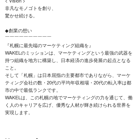
< Vision >

非凡なモノゴトを創り、

驚かせ続ける。

◆創業の想い

￣￣￣￣￣￣￣￣￣￣

『札幌に最先端のマーケティング組織を』

WAKELのミッションは、マーケティングという最強の武器を
持つ組織を地方に構築し、日本経済の進歩発展の起点となる
こと。

そして「札幌」は日本屈指の主要都市でありながら、マーケ
ティング会社の数・20代の平均年収相場・20代の転入率は都
市の中で最低ランクです。

WAKELは、この札幌の地でマーケティングの力を通じて、働
く人のキャリアを広げ、優秀な人材が輝き続けられる世界を
実現します。