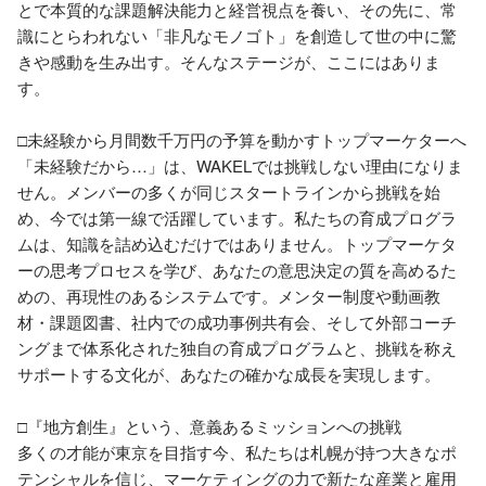
とで本質的な課題解決能力と経営視点を養い、その先に、常
識にとらわれない「非凡なモノゴト」を創造して世の中に驚
きや感動を生み出す。そんなステージが、ここにはありま
す。

□未経験から月間数千万円の予算を動かすトップマーケターへ

「未経験だから…」は、WAKELでは挑戦しない理由になりま
せん。メンバーの多くが同じスタートラインから挑戦を始
め、今では第一線で活躍しています。私たちの育成プログラ
ムは、知識を詰め込むだけではありません。トップマーケタ
ーの思考プロセスを学び、あなたの意思決定の質を高めるた
めの、再現性のあるシステムです。メンター制度や動画教
材・課題図書、社内での成功事例共有会、そして外部コーチ
ングまで体系化された独自の育成プログラムと、挑戦を称え
サポートする文化が、あなたの確かな成長を実現します。

□『地方創生』という、意義あるミッションへの挑戦

多くの才能が東京を目指す今、私たちは札幌が持つ大きなポ
テンシャルを信じ、マーケティングの力で新たな産業と雇用