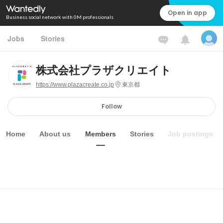
Open in app
Business social network with 0M professionals
Jobs
Stories
株式会社プラザクリエイト
https://www.plazacreate.co.jp
東京都
Follow
Home
About us
Members
Stories
Job postings