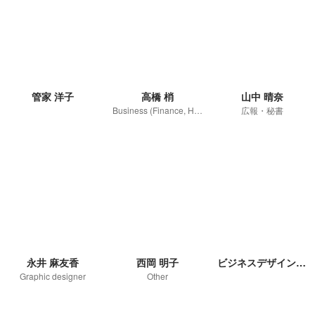
管家 洋子
高橋 梢
山中 晴奈
Business (Finance, HR etc.)
広報・秘書
永井 麻友香
西岡 明子
ビジネスデザイン部 共通
Graphic designer
Other