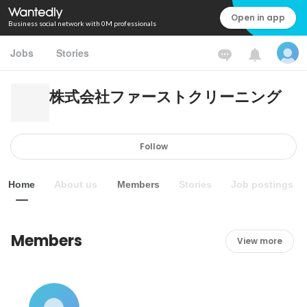
Open in app
Business social network with 0M professionals
Jobs
Stories
株式会社ファーストクリーニング
Follow
Home
About us
Members
Stories
Job postings
Members
View more