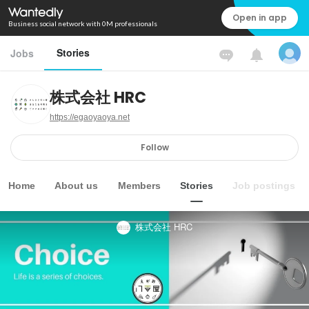
Open in app
Business social network with 0M professionals
Stories
Jobs
株式会社 HRC
https://egaoyaoya.net
Follow
Home
About us
Members
Stories
Job postings
株式会社 HRC