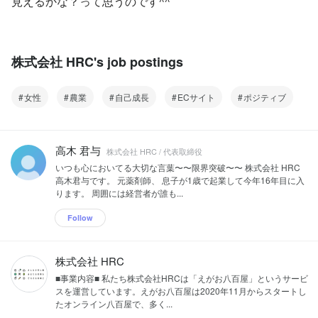
見えるかな？って思うのです^^
株式会社 HRC's job postings
女性
農業
自己成長
ECサイト
ポジティブ
高木 君与
株式会社 HRC / 代表取締役
いつも心においてる大切な言葉〜〜限界突破〜〜 株式会社 HRC
高木君与です。 元薬剤師、 息子が1歳で起業して今年16年目に入
ります。 周囲には経営者が誰も...
Follow
株式会社 HRC
■事業内容■ 私たち株式会社HRCは「えがお八百屋」というサービ
スを運営しています。えがお八百屋は2020年11月からスタートし
たオンライン八百屋で、多く...