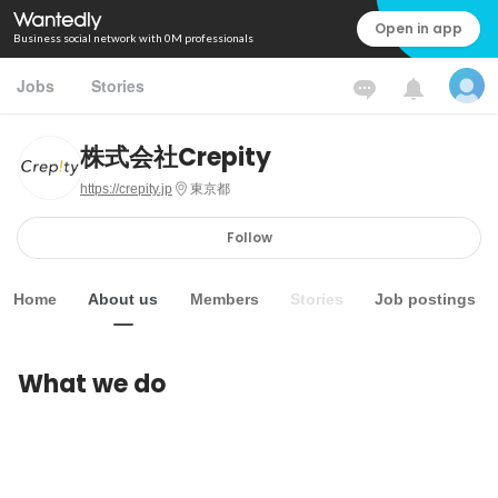
Open in app
Business social network with 0M professionals
Jobs
Stories
株式会社Crepity
https://crepity.jp
東京都
Follow
Home
About us
Members
Stories
Job postings
What we do