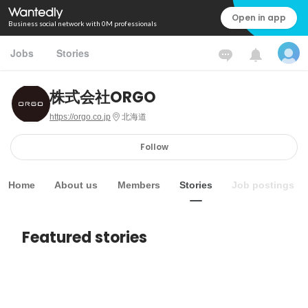
Open in app
Business social network with 0M professionals
Jobs
Stories
株式会社ORGO
https://orgo.co.jp
北海道
Follow
Home
About us
Members
Stories
Job postings
Featured stories