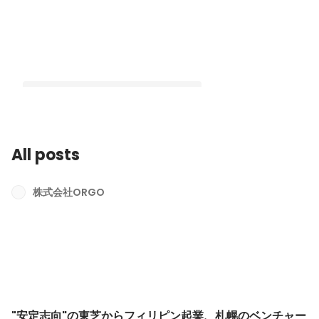
All posts
"安定志向"の東芝からフィリピン起
業、札幌のベンチャー企業へ。技術を
株式会社ORGO
追求し転用して救える人を増やす挑戦
Latest
"安定志向"の東芝からフィリピン起業、札幌のベンチャー