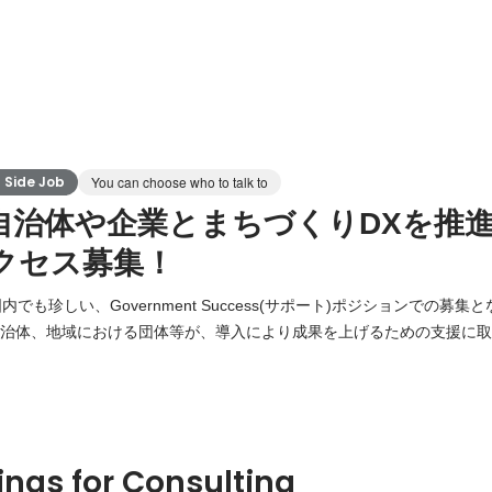
ide Job
You can choose who to talk to
自治体や企業とまちづくりDXを推
クセス募集！
でも珍しい、Government Success(サポート)ポジションでの募集と
した自治体、地域における団体等が、導入により成果を上げるための支援に
なる場合もあります)。 ・市民参加型、公民連携でのまちづくりを目指す自
『my groove』の導入・活用支援を行います。 ・日々の業務として
ings for Consulting