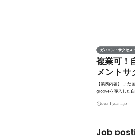
ガバメントサクセス・S
複業可！
メントサ
【業務内容】 まだ国内
grooveを導入
す(大手企業を中心に、企業が対象と
over 1 year ago
治体や団体・企業へ、
ントからの問い合わ
Job post