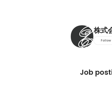
株式会
Follow
Job post