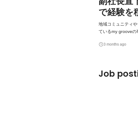
副社長直
で経験を
地域コミュニティや
ているmy grooveの事業全般に関
政・地域のデジタル
3 months ago
ただきます。 特に、自身でも将来事業を起こしてみたい、といった思いがある方におススメです。 この役割を
通じて
Job post