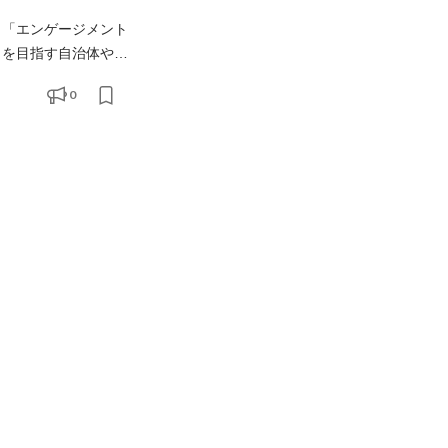
、「エンゲージメント
だいた自治体・企業の
0
ロセス設計について