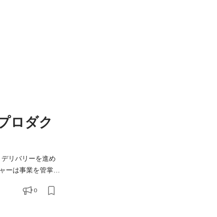
プロダク
発・デリバリーを進め
ャーは事業を管掌す
個人で幅広い裁量をも
0