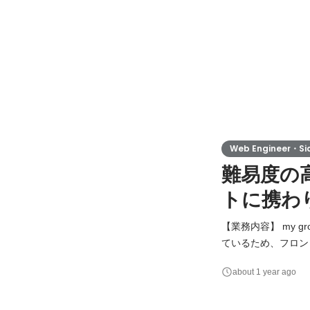
Web Engineer・Si
難易度の
トに携わ
【業務内容】 my 
ているため、フロン
る取締役が直接担っ
about 1 year ago
って取り組んでいただくことが可能です。 【将来的
外に