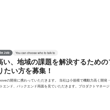
de Job
You can choose who to talk to
高い、地域の課題を解決するための
りたい方を募集！
grooveの開発に携わっていただきます。 当社は小規模で機動力高く開
トエンド、バックエンド両面を見ていただきます。プロダクトマネージ
ているため、コミュニケーション・意思決定がスムーズです。 また、
な方向性】 ご関心次第ですが、プロダクトマネージャー以