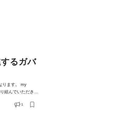
進するガバ
なります。 my
取り組んでいただきま
1
は、定期的なクライア