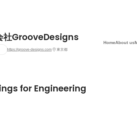
社GrooveDesigns
Home
About us
https://groove-designs.com
東京都
ings for Engineering