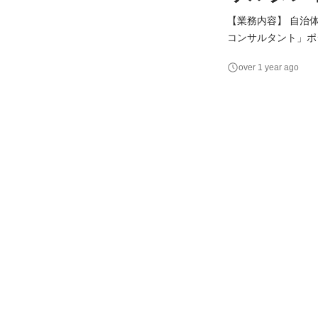
【業務内容】 自治
コンサルタント」ポジションでの募集となり
体・企業へ、『my 
over 1 year ago
皆さんに対して、主