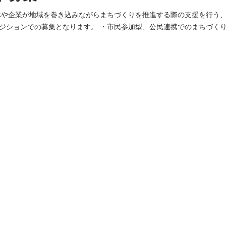
体や企業が地域を巻き込みながらまちづくりを推進する際の支援を行う
ます。 ・市民参加型、公民連携でのまちづくりを目指す自治体や団
groove』の導入・活用支援を行います。 ・具体的には、導入していた
に地域住民・関係者とのコミュニケーションデザインや、事業全体のプ