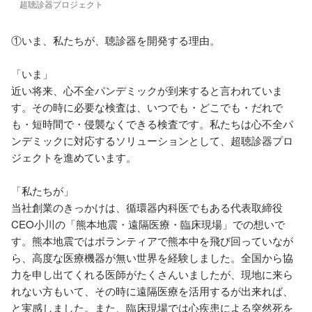
超聴診器プロジェクト
①いま、私たちが、聴診器を開発する理由。

「いま」

近い将来、心不全パンデミックが到来すると言われていま
す。その時に必要な検査は、いつでも・どこでも・だれで
も・短時間で・侵襲なくできる検査です。私たちは心不全パ
ンデミックに対応するソリューションとして、超聴診器プロ
ジェクトを進めています。

「私たちが」

当社創業のきっかけは、循環器内科医でもある代表取締役
CEO小川の「熊本地震・遠隔医療・臨床現場」での想いで
す。熊本地震ではボランティアで熊本中を飛び回っていなが
ら、高度な医療機器が無い世界を経験しました。全国から協
力を申し出てくれる医師がたくさんいましたが、現地に来ら
れない方もいて、その時に遠隔医療を活用するが出来れば、
と実感しました。また、臨床現場では心疾患による突然死を