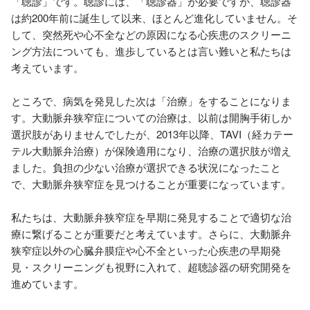
「聴診」です。聴診には、「聴診器」が必要ですが、聴診器
は約200年前に誕生して以来、ほとんど進化していません。そ
して、突然死や心不全などの原因になる心疾患のスクリーニ
ング方法についても、進歩しているとは言い難いと私たちは
考えています。

ところで、病気を発見した次は「治療」をすることになりま
す。大動脈弁狭窄症についての治療は、以前は開胸手術しか
選択肢がありませんでしたが、2013年以降、TAVI（経カテー
テル大動脈弁治療）が保険適用になり、治療の選択肢が増え
ました。負担の少ない治療が選択できる状況になったこと
で、大動脈弁狭窄症を見つけることが重要になっています。

私たちは、大動脈弁狭窄症を早期に発見することで適切な治
療に繋げることが重要だと考えています。さらに、大動脈弁
狭窄症以外の心臓弁膜症や心不全といった心疾患の早期発
見・スクリーニングも視野に入れて、超聴診器の研究開発を
進めています。