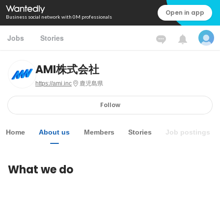
Open in app
Business social network with 0M professionals
Jobs
Stories
AMI株式会社
https://ami.inc
鹿児島県
Follow
Home
About us
Members
Stories
Job postings
What we do