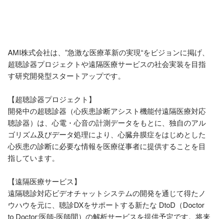
AMI株式会社は、”急激な医療革新の実現“をビジョンに掲げ、
超聴診器プロジェクトや遠隔医療サービスの社会実装を目指
す研究開発型スタートアップです。

【超聴診器プロジェクト】

開発中の超聴診器（心疾患診断アシスト機能付遠隔医療対応
聴診器）は、心電・心音の計測データをもとに、独自のアル
ゴリズム及びデータ処理により、心臓弁膜症をはじめとした
心疾患の診断に必要な情報を医療従事者に提供することを目
指しています。

【遠隔医療サービス】

遠隔聴診対応ビデオチャットシステムの開発を通じて得たノ
ウハウを元に、聴診DXをサポートする新たな DtoD（Doctor 
to Doctor:医師-医師間）の解析サービスを提供予定です。将来