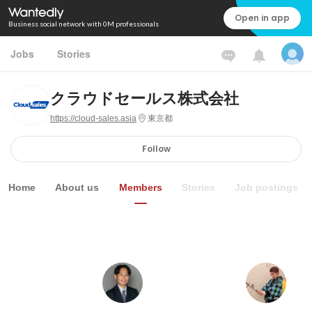
Open in app
Business social network with 0M professionals
Jobs
Stories
クラウドセールス株式会社
https://cloud-sales.asia
東京都
Follow
Home
About us
Members
Stories
Job postings