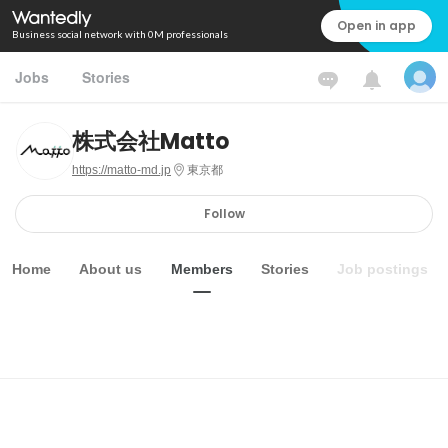
Open in app
Business social network with 0M professionals
Jobs
Stories
株式会社Matto
https://matto-md.jp
東京都
Follow
Home
About us
Members
Stories
Job postings