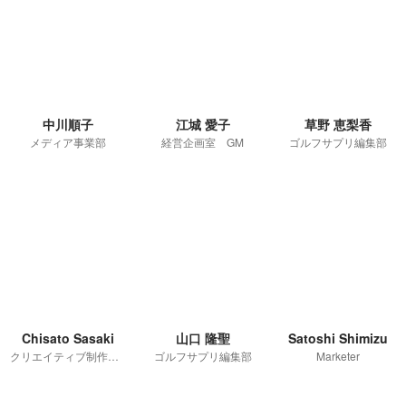
中川順子
江城 愛子
草野 恵梨香
メディア事業部
経営企画室 GM
ゴルフサプリ編集部
Chisato Sasaki
山口 隆聖
Satoshi Shimizu
クリエイティブ制作部／CDO
ゴルフサプリ編集部
Marketer