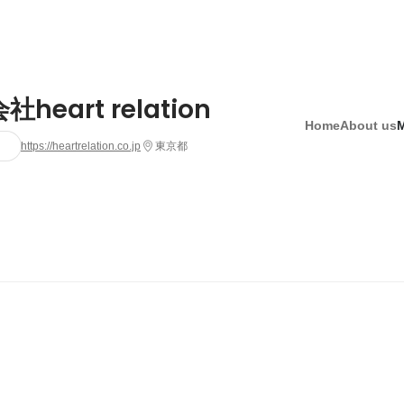
heart relation
Home
About us
https://heartrelation.co.jp
東京都