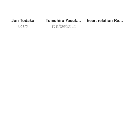
Jun Todaka
Tomohiro Yasukura
heart relation Recruiter
Board
代表取締役CEO