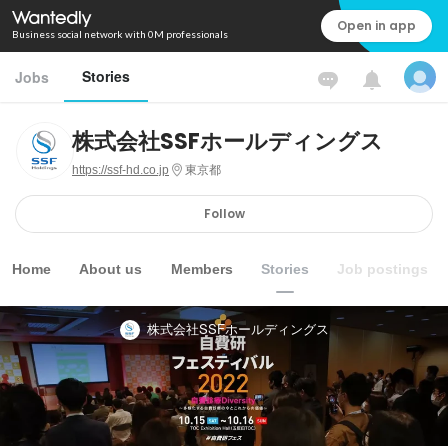
Open in app
Business social network with 0M professionals
Stories
Jobs
株式会社SSFホールディングス
https://ssf-hd.co.jp
東京都
Follow
Home
About us
Members
Stories
Job postings
株式会社SSFホールディングス