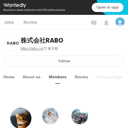
Open in app
Business social network with 0M professionals
Jobs
Stories
株式会社RABO
https://rabo.cat
東京都
Follow
Home
About us
Members
Stories
Job postings