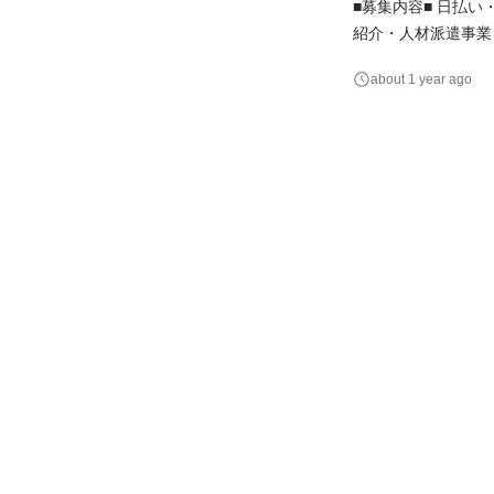
■募集内容■ 日払
紹介・人材派遣事業
＜業務内容＞ ▼求
about 1 year ago
の調整 ・雇用契約