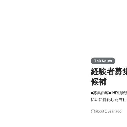
ToB Sales
経験者募
候補
■募集内容■ HR領域幹
払いに特化した自社
バーとして、人材コンサル
about 1 year ago
ーのマネジメント ・