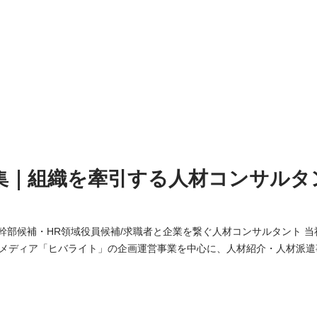
集｜組織を牽引する人材コンサルタ
部候補・HR領域役員候補/求職者と企業を繋ぐ人材コンサルタント 当社では、日払い・週
メディア「ヒバライト」の企画運営事業を中心に、人材紹介・人材派遣
タント業務を募集。 ご経験に応じて業務をお任せします。 ◆派遣事業関連 ・メンバ
メディアの選定 ・営業/管理/請求業務(新規・既存) ・オフィスワーク