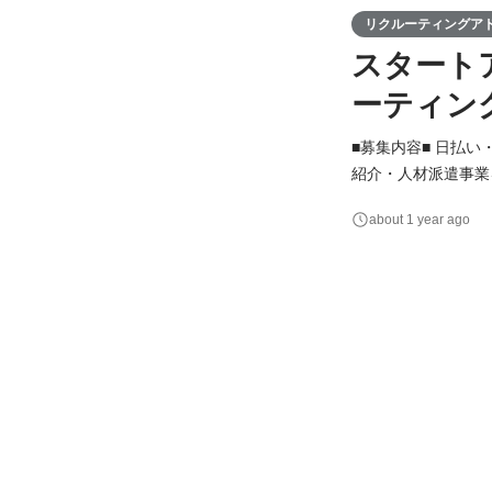
リクルーティングア
スタート
ーティン
■募集内容■ 日払
紹介・人材派遣事業
します。 ＜業務内容＞ ▼求職者に対して ・面談、求人情報の案内 ・業務スタートまでの研修対応 ・職場説明
about 1 year ago
会や見学会の調整 