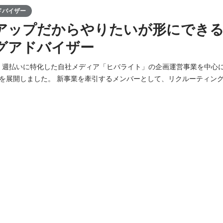
ドバイザー
アップだからやりたいが形にでき
グアドバイザー
い・週払いに特化した自社メディア「ヒバライト」の企画運営事業を中心
を展開しました。 新事業を牽引するメンバーとして、リクルーティン
・雇用契約書の作成や入社時の説明 ・就業後フォロー ・勤怠管理（シ