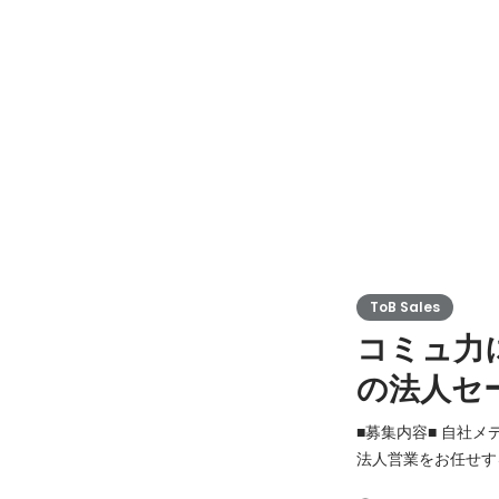
ToB Sales
コミュ力
の法人セ
■募集内容■ 自社
法人営業をお任せす
OJTにて適宜フォローいたします。 ■この仕事の醍醐味■ 