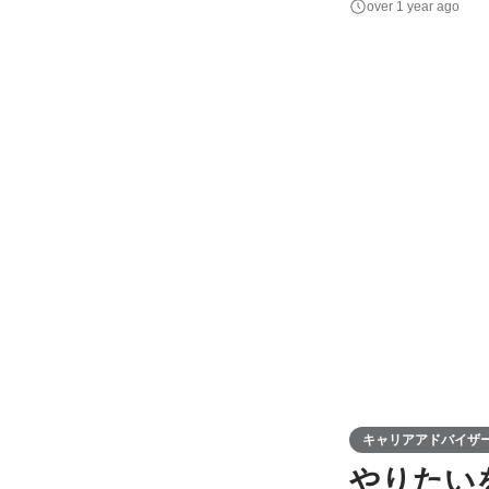
over 1 year ago
主体的に業務に携わ
キャリアアドバイザ
やりたい