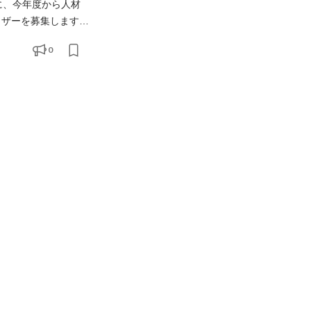
に、今年度から人材
イザーを募集します。
・職場説明会や見学会
0
、タイムカードの