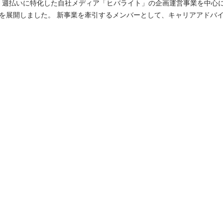
い・週払いに特化した自社メディア「ヒバライト」の企画運営事業を中心
を展開しました。 新事業を牽引するメンバーとして、キャリアアドバ
職者に対して ・面談、求人情報の案内 ・業務スタートまでの研修対応 
書の作成や入社時の説明 ・就業後フォロー ・勤怠管理（シフトの改修