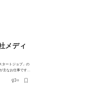
社メディ
スタートジョブ」の
が主なお仕事です。
0
して担うため、直