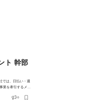
ント 幹部
事業を牽引するメン
0
派遣スタッフの管理