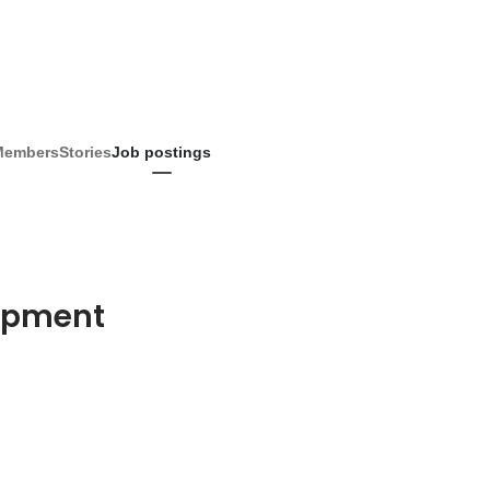
Members
Stories
Job postings
lopment