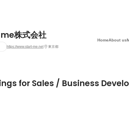
rt me株式会社
Home
About us
https://www.start-me.net
東京都
ings for Sales / Business Deve