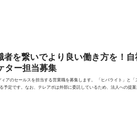
職者を繋いでより良い働き方を！自
ケター担当募集
メディアのセールスを担当する営業職を募集します。 「ヒバライト」と「
る予定です。なお、テレアポは外部に委託しているため、法人への提案
数字分析や、お客様からのご要望と向き合うことで、
れる点が、やりがいに繋がります。お客様のアフターフォローまで一貫