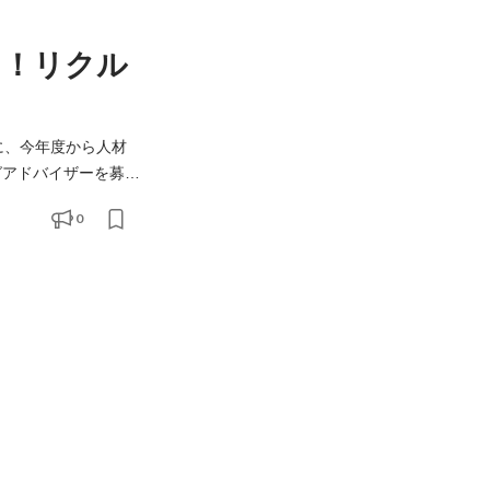
る！リクル
に、今年度から人材
グアドバイザーを募集
0
フトの改修、タイム