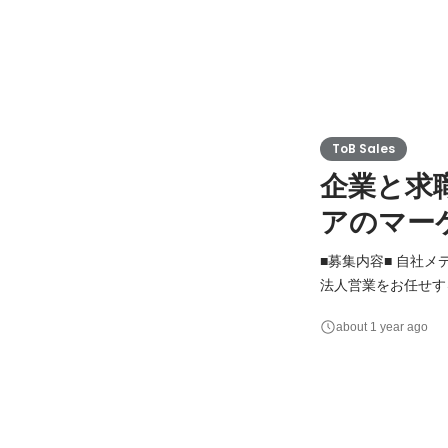
ToB Sales
企業と求
アのマー
■募集内容■ 自社
法人営業をお任せす
OJTにて適宜フォローいたします。 ■この仕事の醍醐味■ 
about 1 year ago
主体的に業務に携わ