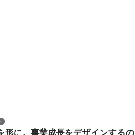
れる点がやりがいに繋がります。お客様のアフターフォローまで一貫し
ー
を形に。事業成長をデザインするの