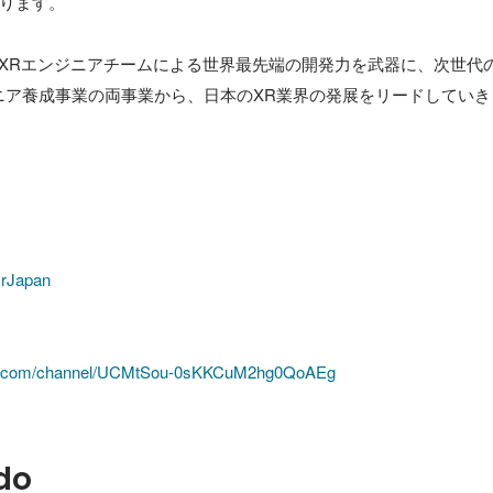
ります。

は、海外XRエンジニアチームによる世界最先端の開発力を武器に、次世
ニア養成事業の両事業から、日本のXR業界の発展をリードしていき
AvrJapan
be.com/channel/UCMtSou-0sKKCuM2hg0QoAEg
do