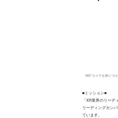
360°カメラを身につ
■ミッション■

「XR業界のリーデ
リーディングカンパ
ています。
