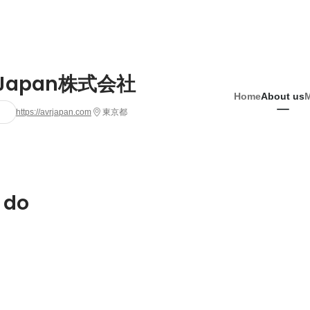
 Japan株式会社
Home
About us
https://avrjapan.com
東京都
 do