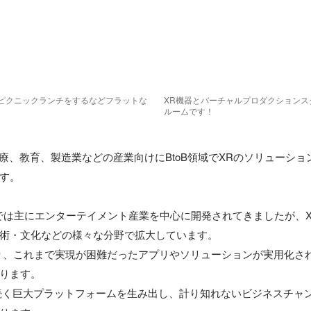
ピクニックランチをするなどフラットな
XR機器とバーチャルプロダクションス
ルームです！
主に医療、教育、製造業などの産業向けにBtoB領域でXRのソリューシ
す。

では主にエンターテイメント産業を中心に開発されてきましたが、
術・文化などの様々な分野で拡大しています。

り、これまで実現が困難だったアプリやソリューションが実用化さ
ります。

Sに続く巨大プラットフォームを生み出し、計り知れないビジネスチャ