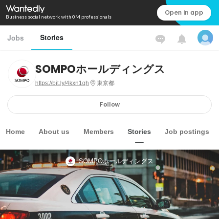
Open in app
Business social network with 0M professionals
Stories
Jobs
SOMPOホールディングス
https://bit.ly/4kxn1qh
東京都
Follow
Home
About us
Members
Stories
Job postings
SOMPOホールディングス