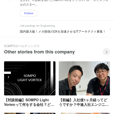
ルのスター...
Follow
Job postings for Engineering
国内最大級！メガ損保のDXを加速させるITアーキテクト募集！
SOMPOホールディングス
Other stories from this company
【対談前編】SOMPO Light
【前編】入社後1ヶ月経ってど
Vortexって何をする会社？どん
うですか？中途入社エンジニア
な人が多いの？入社の決め手や
2名の率直な声を聞いてみまし
選考中の心境の変化についても
た。