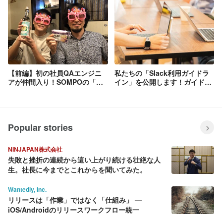
詳しくインタビューしました！
【前編】初の社員QAエンジニ
私たちの「Slack利用ガイドラ
アが仲間入り！SOMPOの「品
イン」を公開します！ガイドラ
質」について、色んな角度から
イン制定までのこぼれ話も
深掘りしてみました。
Popular stories
NINJAPAN株式会社
失敗と挫折の連続から這い上がり続ける壮絶な人
生。社長に今までとこれからを聞いてみた。
Wantedly, Inc.
リリースは「作業」ではなく「仕組み」 —
iOS/Androidのリリースワークフロー統一