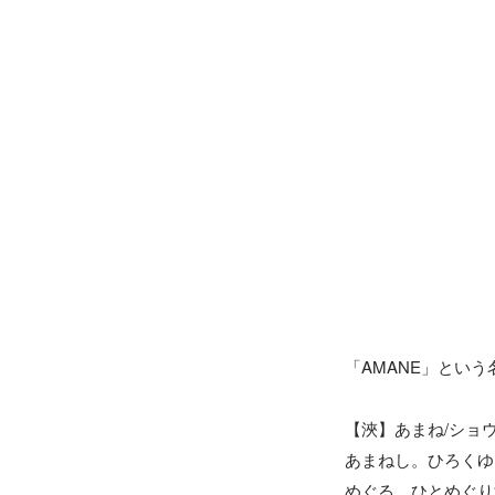
「AMANE」とい
【浹】あまね/ショウ
あまねし。ひろくゆ
めぐる。ひとめぐり