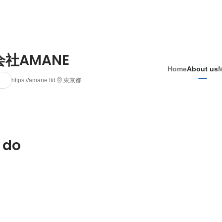
社AMANE
Home
About us
https://amane.ltd
東京都
 do