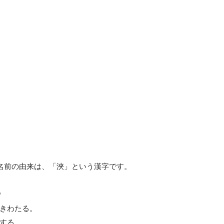
う名前の由来は、「浹」という漢字です。



きわたる。

する。
