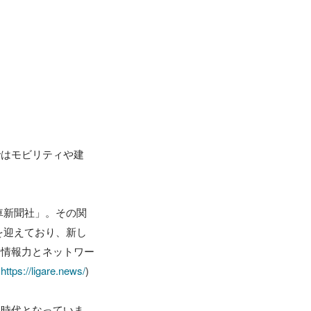
ではモビリティや建
車新聞社」。その関
期を迎えており、新し
た情報力とネットワー
：
https://ligare.news/
)

い時代となっていま