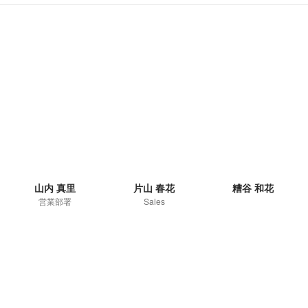
山内 真里
片山 春花
糟谷 和花
営業部署
Sales