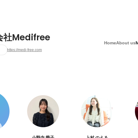
社Medifree
Home
About us
https://medi-free.com
小野寺 愛子
上村 のえる