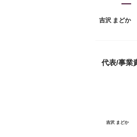
吉沢 まどか
代表/事業
吉沢 まどか