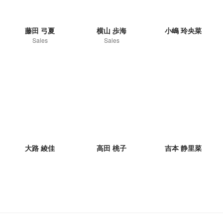
藤田 弓夏
横山 歩海
小嶋 玲央菜
Sales
Sales
大路 綾佳
高田 桃子
吉本 静里菜