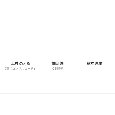
上村 のえる
篠田 調
秋本 恵里
CS（コンサルコーチ）
CS部署