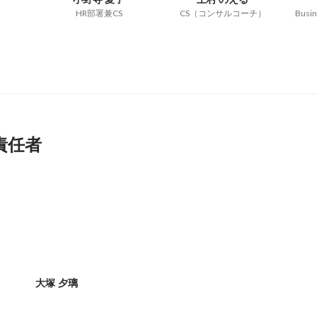
HR部署兼CS
CS（コンサルコーチ）
Busin
責任者
大塚 夕璃