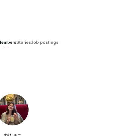
Members
Stories
Job postings
中込 まこ