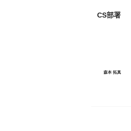
CS部署
森本 拓真