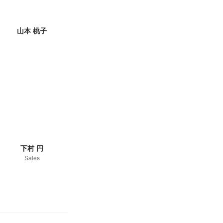
山本 桃子
下村 円
Sales