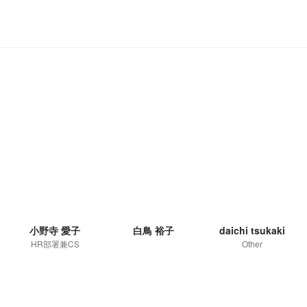
小野寺 愛子
白鳥 裕子
daichi tsukaki
HR部署兼CS
Other