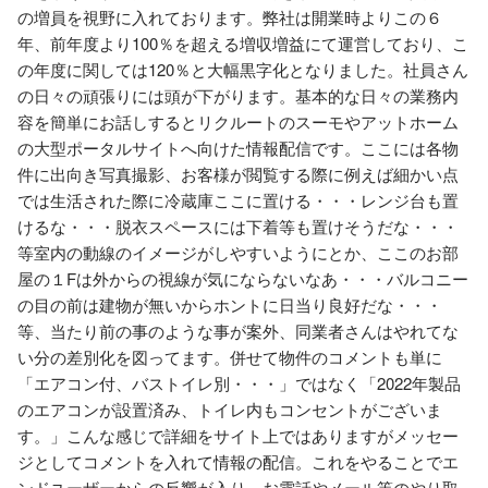
の増員を視野に入れております。弊社は開業時よりこの６
年、前年度より100％を超える増収増益にて運営しており、こ
の年度に関しては120％と大幅黒字化となりました。社員さん
の日々の頑張りには頭が下がります。基本的な日々の業務内
容を簡単にお話しするとリクルートのスーモやアットホーム
の大型ポータルサイトへ向けた情報配信です。ここには各物
件に出向き写真撮影、お客様が閲覧する際に例えば細かい点
では生活された際に冷蔵庫ここに置ける・・・レンジ台も置
けるな・・・脱衣スペースには下着等も置けそうだな・・・
等室内の動線のイメージがしやすいようにとか、ここのお部
屋の１Fは外からの視線が気にならないなあ・・・バルコニー
の目の前は建物が無いからホントに日当り良好だな・・・
等、当たり前の事のような事が案外、同業者さんはやれてな
い分の差別化を図ってます。併せて物件のコメントも単に
「エアコン付、バストイレ別・・・」ではなく「2022年製品
のエアコンが設置済み、トイレ内もコンセントがございま
す。」こんな感じで詳細をサイト上ではありますがメッセー
ジとしてコメントを入れて情報の配信。これをやることでエ
ンドユーザーからの反響が入り、お電話やメール等のやり取