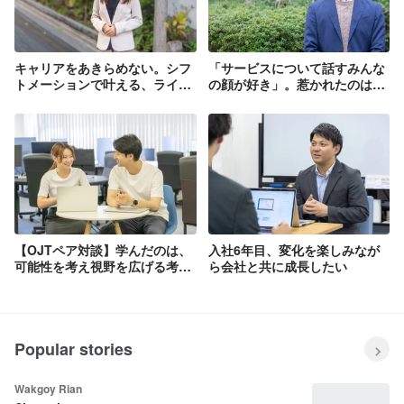
キャリアをあきらめない。シフ
「サービスについて話すみんな
トメーションで叶える、ライフ
の顔が好き」。惹かれたのは、
ステージの変化に合わせた働き
熱い人柄と仕事のスピード感
方
【OJTペア対談】学んだのは、
入社6年目、変化を楽しみなが
可能性を考え視野を広げる考え
ら会社と共に成長したい
方
Popular stories
Wakgoy Rian