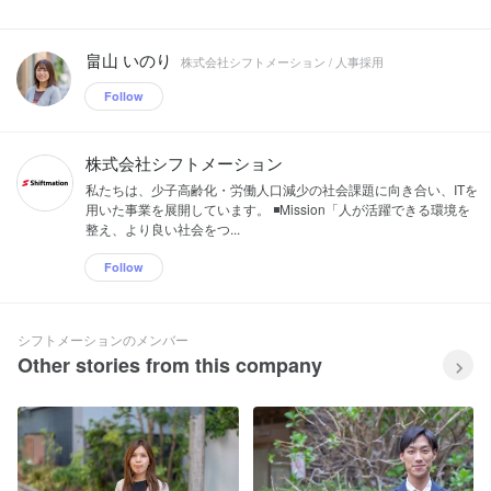
畠山 いのり
株式会社シフトメーション / 人事採用
Follow
株式会社シフトメーション
私たちは、少子高齢化・労働人口減少の社会課題に向き合い、ITを
用いた事業を展開しています。 ◾️Mission「人が活躍できる環境を
整え、より良い社会をつ...
Follow
シフトメーションのメンバー
Other stories from this company