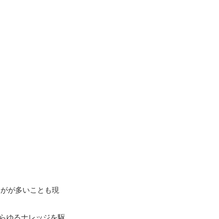
とがが多いことも現
あらゆるナレッジを駆