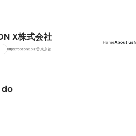
ION X株式会社
Home
About us
https://optionx.biz
東京都
 do