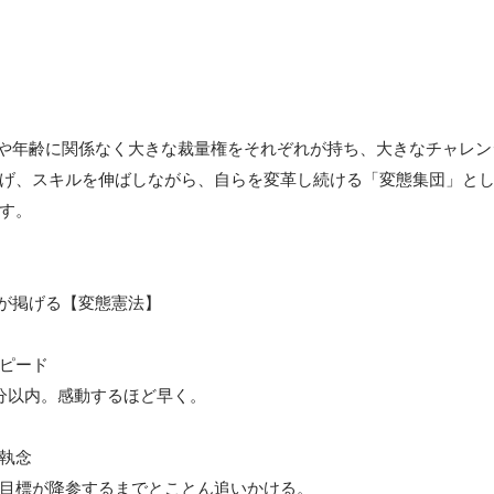
、経歴や年齢に関係なく大きな裁量権をそれぞれが持ち、大きなチャレ
げ、スキルを伸ばしながら、自らを変革し続ける「変態集団」と
す。

が掲げる【変態憲法】

ピード

分以内。感動するほど早く。

執念

目標が降参するまでとことん追いかける。
