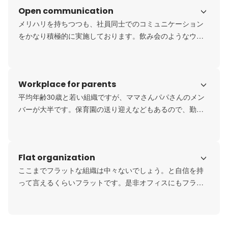
Open communication
の方が早く柔軟であると代表の清野が考えたためです。

若手が安心して業務に向き合い、力発揮できるように、ス
メリハリを持ちつつも、社員同士でのコミュニケーション
キルアップのための書籍購入や、資格取得手当補助の制度
をかなり積極的に実施しております。飲み会のようなウェ
の用意、またChatGPT利用料は会社負担など、若手を最大
ットなコミュニケーションももちろん、メンバー次第でラ
ンチ会や1on1等のコミュニケーションを会社全体で推奨し
ています。

Workplace for parents
ちなみに、出社時のランチ代は会社負担です！
平均年齢30歳と若い組織ですが、ママさんパパさんのメン
バーが大半です。保育園の送り迎えなどもあるので、勤務
時間やタスク管理は各メンバーが自身で管理し、自律しつ
つ柔軟な勤務体系で頑張っています！
Flat organization
ここまでフラットな組織は中々ないでしょう。と自信を持
って言えるくらいフラットです。是非オフィスにもフラッ
と遊びに来てくださいね！