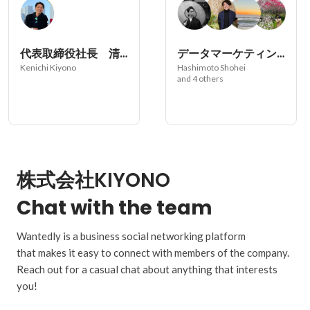
代表取締役社長 清野
データマーケティング事業部
Kenichi Kiyono
Hashimoto Shohei
and 4 others
株式会社KIYONO
Chat with the team
Wantedly is a business social networking platform
that makes it easy to connect with members of the company.
Reach out for a casual chat about anything that interests
you!