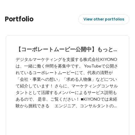
Portfolio
View other portfolios
【コーポレートムービー公開中】もっとデ
ジタルが身近にある世界を目指して
デジタルマーケティングを支援する株式会社KIYONO
は、一緒に働く仲間を募集中です。 YouTubeで公開さ
れているコーポレートムービーにて、代表の清野が
「会社・事業への想い」「求める人物像」などについ
て紹介しています！ さらに、マーケティングコンサル
タントとして活躍するメンバーによるサービス説明も
あるので、 是非、ご覧ください！ ■KIYONOでは未経
験から挑戦できる エンジニア、コンサルタントのポ
ジションを多数ご用意しています。 少しでも気にな
った方はお気軽にご応募下さい。
https://www.wantedly.com/companies/company_4038
604/projects ■ストーリーも公開中