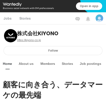
Open in app
Business social network with 0M professionals
Jobs
Stories
株式会社KIYONO
https://kiyono-co.jp
Follow
Home
About us
Members
Stories
Job postings
顧客に向き合う、データマー
ケの最先端