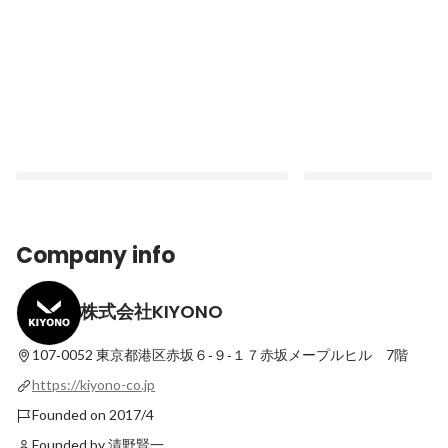
Company info
株式会社KIYONO
「数字への苦手意識」と未経験の壁を越
単なる広告運用から脱却
え、広告予算を2倍に拡大！「当事者意
本質的な事業課題を解
識」で圧倒的成長を遂げるKIYONOの環境
「三位一体」を推進す
107‐0052
東京都港区赤坂６‐９‐１７赤坂メープルヒル 7階
Latest
Latest
とは【社員インタビュー】
インタビュー】
https://kiyono-co.jp
Founded on 2017/4
Founded by 清野賢一