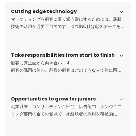
Cutting edge technology
マーケティングを顧客に寄り添う形にするためには、最新
技術の活用が必要不可欠です。KIYONO社は顧客データを軸
に顧客データを管理・活用するデータベース（クラウド基
盤・CDP）やコミュニケーションを行う手法（広告やMA）
のテックなどを活かしたマーケ施策を展開します。これら
Take responsibilities from start to finish
の技術は今最も市場が求める技術の一つであり、習得する
価値がある技術です。会社全体でこれらの技術・知識を共
顧客に真正面から向き合います。

有し実践することでKIYONO社はマーケ×テックの領域で第
顧客の課題は何か、顧客の顧客はどのような人で何に困っ
一人者として認識されてきました。
ているのかなどを、常に思考し続けクライアントと伴走し
ます。

KIYONO社の提供するサービスは「課題を指摘し動かないコ
Opportunities to grow for juniors
ンサル」ではなく、「顧客の課題に自ら取り組み結果を残
す泥臭いコンサル」です。

創業以来、コンサルティング部門、広告部門、エンジニア
これまでの仕事で「もっと顧客に喜んでもらえるサービス
リング部門の全ての領域で、未経験者の採用を積極的に実
がしたい」や、「顧客に寄り添う仕事にやりがいを感じ
施してきました。理由は大きく2つあり、一つは最先端のマ
た」と感じたことがある人には共感いただける支援の形だ
ーケテックを扱うため、市場に経験者がいないという環境
と思います。
要因と、もう一つは、新しい技術を吸収することは若い人