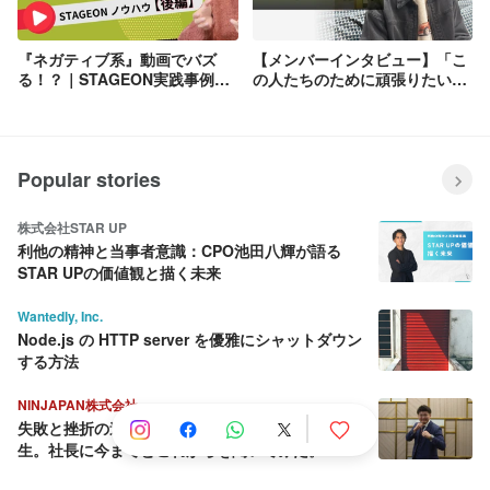
『ネガティブ系』動画でバズ
【メンバーインタビュー】「こ
る！？｜STAGEON実践事例＆
の人たちのために頑張りたい」
ノウハウ【後編】
と思える、STAGEONの温かい
環境とは？
Popular stories
株式会社STAR UP
利他の精神と当事者意識：CPO池田八輝が語る
STAR UPの価値観と描く未来
Wantedly, Inc.
Node.js の HTTP server を優雅にシャットダウン
する方法
NINJAPAN株式会社
失敗と挫折の連続から這い上がり続ける壮絶な人
生。社長に今までとこれからを聞いてみた。