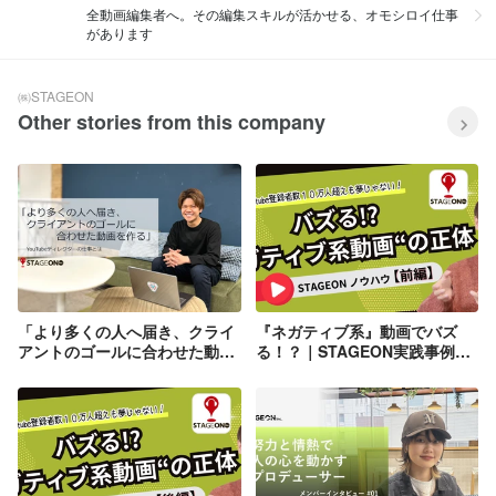
全動画編集者へ。その編集スキルが活かせる、オモシロイ仕事
があります
㈱STAGEON
Other stories from this company
「より多くの人へ届き、クライ
『ネガティブ系』動画でバズ
アントのゴールに合わせた動画
る！？｜STAGEON実践事例＆
を作る」――YouTubeディレク
ノウハウ【前編】
ターの仕事とは