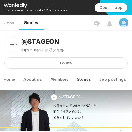
Open in app
Business social network with 0M professionals
Stories
Jobs
㈱STAGEON
https://stageon.jp
東京都
Follow
Home
About us
Members
Stories
Job postings
㈱STAGEON