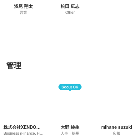
浅尾 翔太
松田 広志
営業
Other
管理
Scout OK
株式会社XENDOU 人事・広報担当
大野 純生
mihane suzuki
Business (Finance, HR etc.)
人事・採用
広報