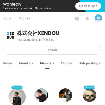
Open in app
Business social network with 0M professionals
Jobs
Stories
株式会社XENDOU
https://xendou.co.jp
東京都
Follow
Home
About us
Members
Stories
Job postings
Scout OK
Scout OK