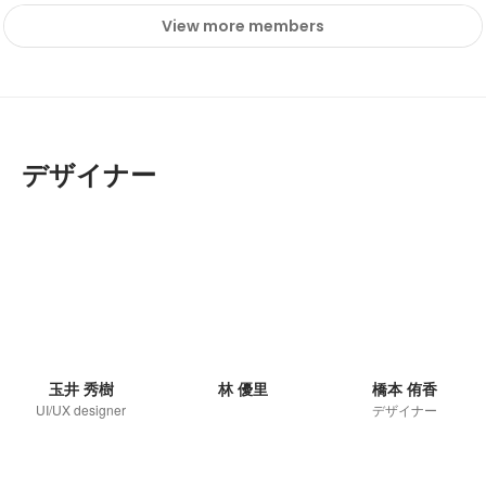
View more members
デザイナー
玉井 秀樹
林 優里
橋本 侑香
UI/UX designer
デザイナー