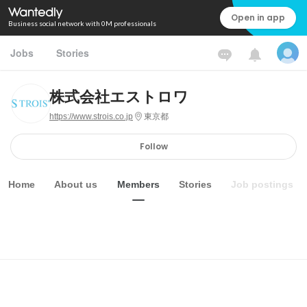
Open in app
Business social network with 0M professionals
Jobs
Stories
株式会社エストロワ
https://www.strois.co.jp
東京都
Follow
Home
About us
Members
Stories
Job postings