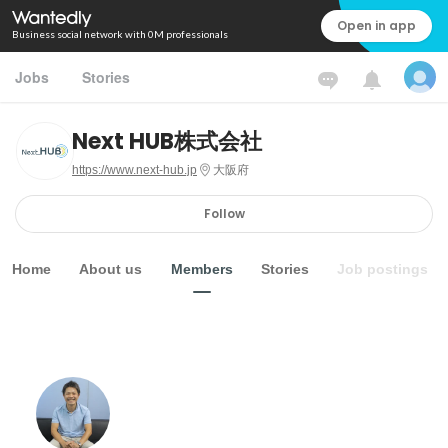
Open in app
Business social network with 0M professionals
Jobs
Stories
Next HUB株式会社
https://www.next-hub.jp
大阪府
Follow
Home
About us
Members
Stories
Job postings