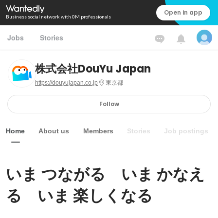
Open in app
Business social network with 0M professionals
Jobs
Stories
株式会社DouYu Japan
https://douyujapan.co.jp
東京都
Follow
Home
About us
Members
Stories
Job postings
いま つながる　いま かなえ
る　いま 楽しくなる