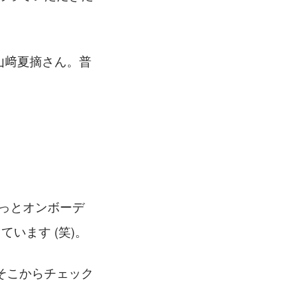
山﨑夏摘さん。普
っとオンボーデ
います (笑)。
そこからチェック