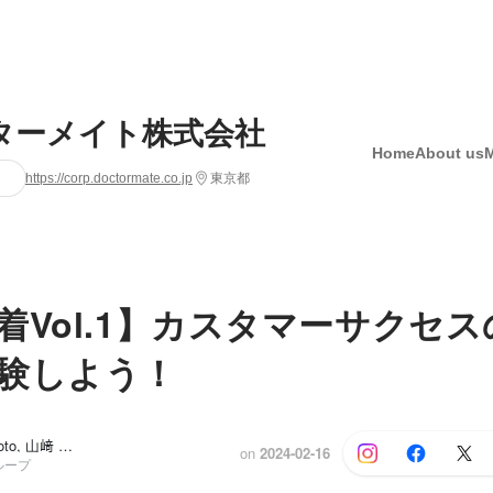
ターメイト株式会社
Home
About us
https://corp.doctormate.co.jp
東京都
着Vol.1】カスタマーサクセス
験しよう！
Mariko Okamoto, 山﨑 夏摘
on
2024-02-16
グループ