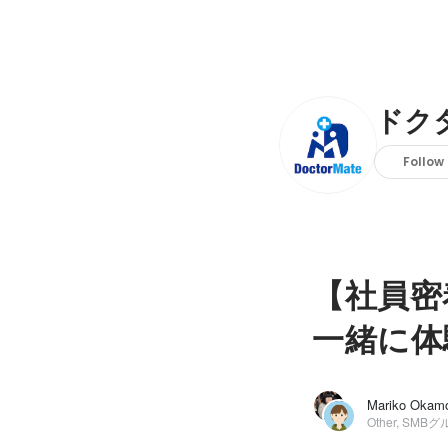
ドク
Follow
【社員密
一緒に体
Other, SMB