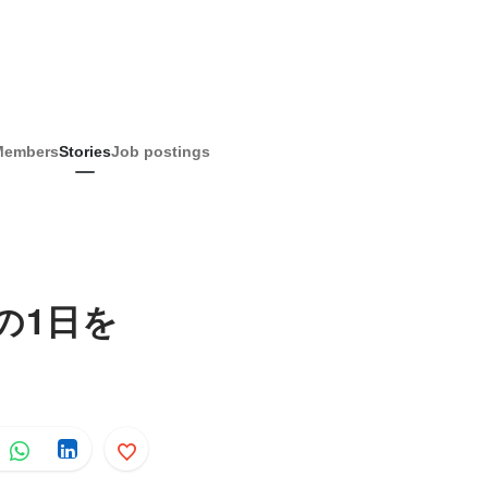
Members
Stories
Job postings
の1日を