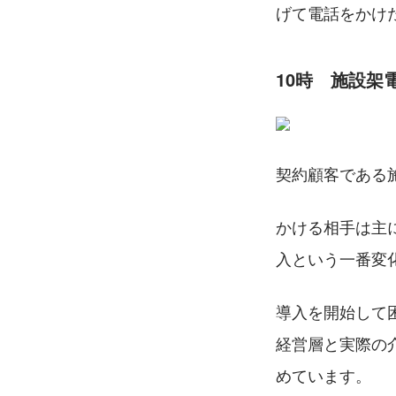
げて電話をかけ
10時　施設架
契約顧客である
かける相手は主
入という一番変
導入を開始して
経営層と実際の
めています。