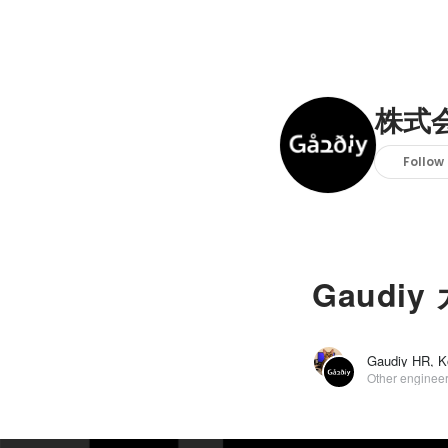
株式会
Follow
Gaud
Other enginee