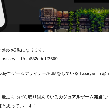
noteの転載になります。
m/hasssey_11/n/n682adc1f3609
diyでゲームデザイナー/PdMをしている haseyan （
@h
は、最近もっぱら取り組んでいる
に
カジュアルゲーム開発
ばと思っています！