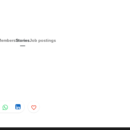
Members
Stories
Job postings