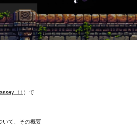
assey_11
）で
ついて、その概要