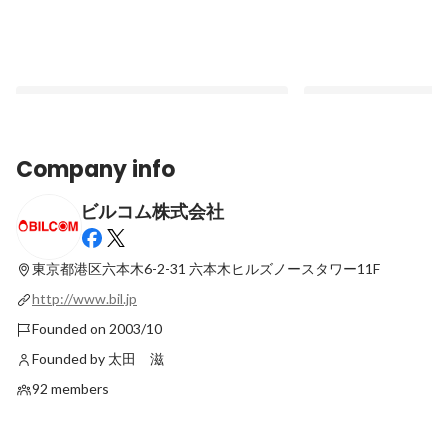
Company info
ビルコム株式会社
男女比は？残業時間は？データでみるビル
【エンジニア】広報部
コム
したい ～PR Analy
働くやりがい
東京都港区六本木6-2-31
六本木ヒルズノースタワー11F
Pinned
Pinned
http://www.bil.jp
Founded on 2003/10
Founded by 太田 滋
92 members