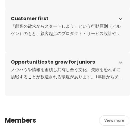
とも日常です。
Customer first
「顧客の欲求からスタートしよう」という行動原則（ビル
ゲン）のもと、顧客起点のプロダクト・サービス設計や仕
事を常にメンバー全員が意識しています。
Opportunities to grow for juniors
ノウハウや情報を蓄積し共有し合う文化、失敗を恐れずに
挑戦することが歓迎される環境があります。1年目からチー
ムの戦力として大企業の決裁者とやり取りしたり、2年目か
らリーダーを務めていたりと、若手から活躍するメンバ―
が多くいます。
Members
View more