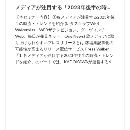
メディアが注目する「2023年後半の時
流・トレンド」 ～ KADOKAWA運営メデ
【本セミナー内容】 ①各メディアが注目する2023年後
ィア編集長が登壇【セミナーレポート】
半の時流・トレンドを紹介 (レタスクラブWEB、
Walkerplus、WEBザテレビジョン、ダ・ヴィンチ
Web、毎日が発見ネット、One News) ②メディアに取
り上げられやすいプレスリリースとは ③編集記事化の
可能性が高まるリリース配信サービス Press Walker
「1. 各メディアが注目する2023年後半の時流・トレン
ドを紹介」のパートでは、KADOKAWAが運営する6つ
のメディアの編集部に実際にヒアリングした「2023年
後半に注目されそうな時流、トレンド及びその背景」
について解説。各メディアの媒体特性や読者属性まで
深く理解できる時流やトレンドに関する情報が満載の
内容となりました。 「2. メディアに取り上げられやす
いプレスリリースとは」のパートでは、日々数百件の
リリースを受け取る側であるメディアや編集長の目線
で取り上げられやすいプレスリリースのポイントにつ
いて、下記のような具体的なノウハウが共有されまし
た。 ・掲載されたいメディアの優先順位を定める ・