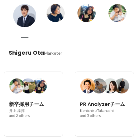
Shigeru Ota
Marketer
新卒採用チーム
PR Analyzerチーム
井上 淳揮
Kenichiro Takahashi
and 2 others
and 5 others