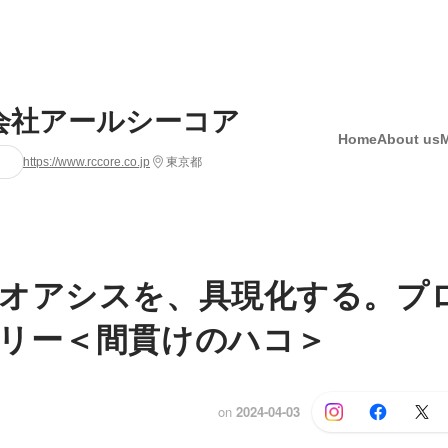
会社アールシーコア
Home
About us
https://www.rccore.co.jp
東京都
オアシスを、具現化する。プ
リー＜間貫けのハコ＞
on
2024-04-03