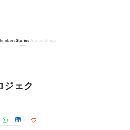
Members
Stories
Job postings
ロジェク