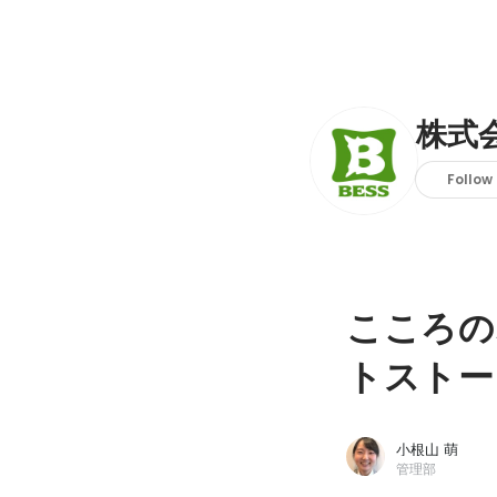
株式
Follow
こころの
トストー
小根山 萌
管理部