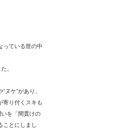
なっている世の中
した。
や“ヌケ”があり、
が寄り付くスキも
問いを「間貫けの
ることにしまし