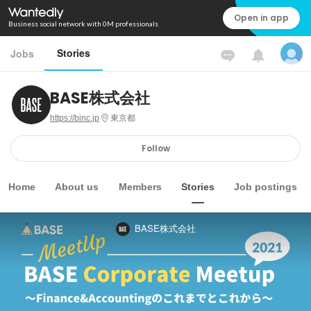
Open in app
Business social network with 0M professionals
Stories
Jobs
BASE株式会社
https://binc.jp
東京都
Follow
Home
About us
Members
Stories
Job postings
BASE株式会社