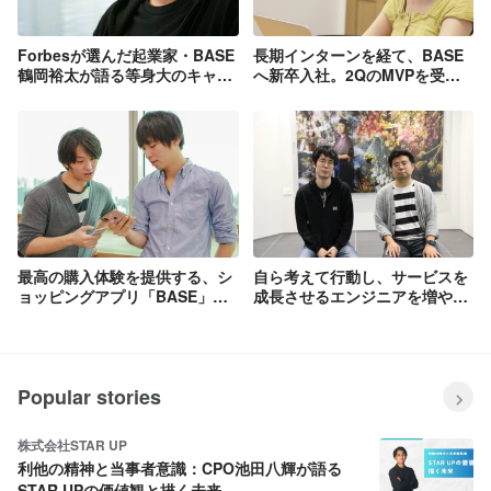
Forbesが選んだ起業家・BASE
長期インターンを経て、BASE
鶴岡裕太が語る等身大のキャリ
へ新卒入社。2QのMVPを受賞
ア論「怒って何かが良くなるケ
した25歳CSマネージャーの素
ースなんてほぼない」
顔
最高の購入体験を提供する、シ
自ら考えて行動し、サービスを
ョッピングアプリ「BASE」の
成長させるエンジニアを増やし
エンジニアにインタビュー
たい。CTOと取締役えふしんが
語る、いまエンジニアリング組
織が向き合う課題
Popular stories
株式会社STAR UP
利他の精神と当事者意識：CPO池田八輝が語る
STAR UPの価値観と描く未来