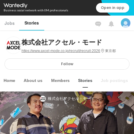
Open in app
Business social network with 0M professionals
Stories
Jobs
株式会社アクセル・モード
https://www.axcel-mode.co.jp/recruit/recruit-2026
東京都
Follow
Home
About us
Members
Stories
Job postings
株式会社アクセル・モード