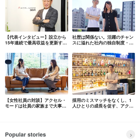
【代表インタビュー】設立から
社歴は関係ない。活躍のチャン
15年連続で最高収益を更新する
スに溢れた社内の独自制度・文
「エンジニアの対応力」と今後
化とは？
の展望
【女性社員の対談】アクセル・
採用のミスマッチをなくし、1
モードは社員の家族まで大事に
人ひとりの成長を促す、アクセ
してくれる会社
ル・モードの採用の流儀
Popular stories