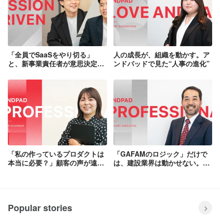
「全員でSaaSをやり切る」
人の成長が、組織を動かす。ア
と、新事業責任者が意思決定を
ンドパッドで見た“人事の進化”
した想い
「私の作っているプロダクトは
「GAFAMのロジック」だけで
本当に必要？」顧客の声が遠い
は、建設業界は動かせない。
と悩んでいた私が、バーティカ
――巨大企業のトップ層と渡り
ル SaaS にデザインの面白さを
合ったプロフェッショナルが選
見出すまで
んだ「真のDX」へのベット
Popular stories