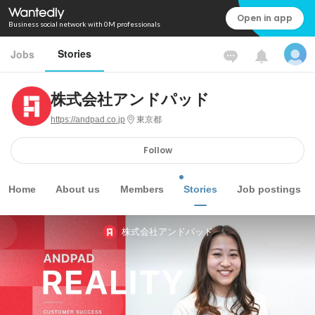
Open in app
Business social network with 0M professionals
Stories
Jobs
株式会社アンドパッド
https://andpad.co.jp
東京都
Follow
Home
About us
Members
Stories
Job postings
株式会社アンドパッド