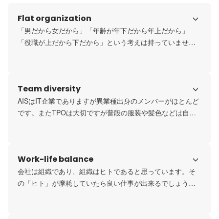
Flat organization
「男だから女だから」「年齢が年下だから年上だから」
「役職が上だから下だから」という考えは持っていませ
ん。

これは代表の本多も例外ではなく、メンバーとの意見の交
換をフラットにしますし、したいと考えています！

Team diversity
言いたいことが言えない組織は良くなく、誰しもが責務を
全うしフラットであるべきだと思っています。
AISはIT企業でありますが異業種出身のメンバーがほとんど
です。またTPOは大切ですが普段の服装や髪色などは自由
にしています。

それは価値観や個性を大切にしたいという想いと、個々の
経験が仕事に活きてくるという考えがあります。

Work-life balance
行き過ぎた事や調和を乱す事はNGですが、AISでは多様性
を尊重しています。
会社は組織であり、組織はヒトであると思っています。そ
の「ヒト」が摩耗していたら良い仕事が出来るでしょう
か？

AISは”遅くまで働け！”と言うような会社ではありません
し、代表もメンバーも過度な残業を強要することはありま