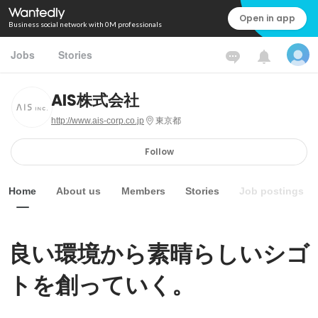
Open in app
Business social network with 0M professionals
Jobs
Stories
AIS株式会社
http://www.ais-corp.co.jp
東京都
Follow
Home
About us
Members
Stories
Job postings
良い環境から素晴らしいシゴ
トを創っていく。