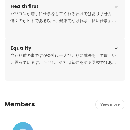
Health first
せん！

ただし、やることをやらずにさっさと帰ってしまうのは良
パソコンが勝手に仕事をしてくれるわけではありません！

しとしない組織です。(当たり前のことですが…)
働くのがヒトである以上、健康でなければ「良い仕事」は
できないと思っています。

「体調悪いので病院に行きたい」と言えば、「大丈夫？早
く行ってきなよ！」と、代表含め誰も駄目と言う事はあり
Equality
ません。
当たり前の事ですが会社は一人ひとりに成長をして欲しい
と思っています。ただし、会社は勉強をする学校ではあり
ません。

日々の業務を通じ、様々な事を考えて自己成長や自己実現
をして欲しいです！

成長できるのであれば、セミナーなど機会を設けて参加し
ているメンバーも多数います。

Members
社内の勉強会も定期的に開いていたりします。

View more
AISは一人ひとりの成長をサポートします！