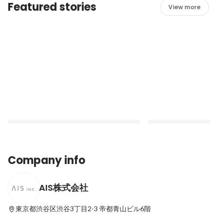
Featured stories
View more
Company info
AIS株式会社
AIS株式会社の1日のスケジュール
AISのことをもっと知
解しました！【数字で見
Latest
東京都渋谷区渋谷3丁目2-3
帝都青山ビル6階
Latest