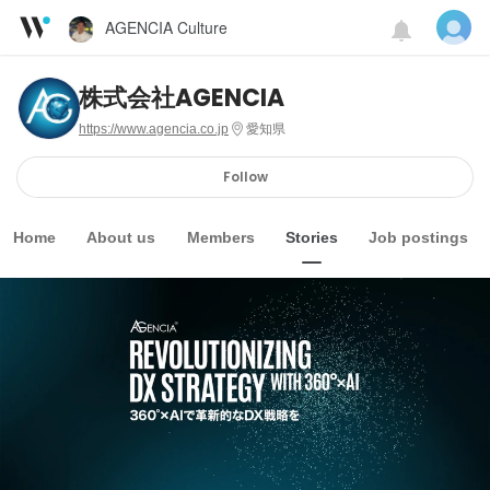
AGENCIA Culture
株式会社AGENCIA
https://www.agencia.co.jp
愛知県
Follow
Home
About us
Members
Stories
Job postings