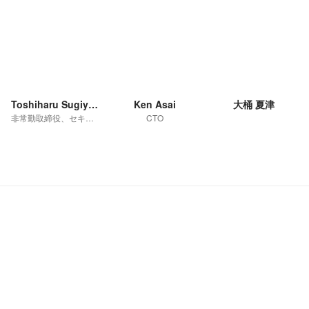
Toshiharu Sugiyama
Ken Asai
大桶 夏津
非常勤取締役、セキュリティエンジニア
CTO