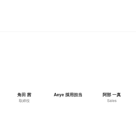
角田 茜
Aeye 採用担当
阿部 一真
取締役
Sales