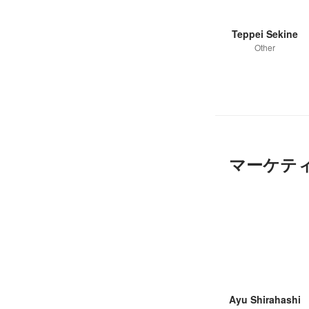
Teppei Sekine
Other
マーケテ
Ayu Shirahashi