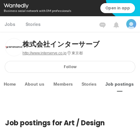
Open in app
Business social network with 0M professionals
Jobs
Stories
株式会社インターサーブ
http://www.interserve.co.jp
東京都
Follow
Home
About us
Members
Stories
Job postings
Job postings for Art / Design