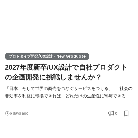
プロトタイプ開発/UX設計・New Graduate
2027年度新卒/UX設計で自社プロダクト
の企画開発に挑戦しませんか？
「日本、そして世界の商売をつなぐサービスをつくる」 社会の
非効率を利益に転換できれば、どれだけの生産性に寄与できるで
しょう。 私たちはこれまで、日本中の商売を「つなぐ」ためのサ
ービス提供をしてきました。 これからは、その対象を世界に広げ
0
6 days ago
ていきます。 お客様の商売を支援するための、業務改善や効率化
を実現するアプリケーションを、 自社開発のプラットフォーム上
で提供していく。 思想やビジネスに共感いただく様