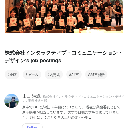
株式会社インタラクティブ・コミュニケーション・
デザイン's job postings
企画
ゲーム
内定式
24卒
25卒就活
山口 詩織
株式会社インタラクティブ・コミュニケーション・デザイ
ン / 事業推進本部
新卒でICDに入社、5年目になりました。 現在は業務委託として、
新卒採用を担当しています。 大学では観光学を専攻していまし
た。 旅行にいくことやその土地の文化や地...
Follow