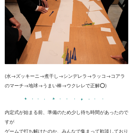
(水→ズッキーニ→煮干し→シンデレラ→ラッコ→コアラ
のマーチ→地球→うまい棒→ウクレレで正解⭕)
内定式が始まる前、準備のため少し待ち時間があったので
すが
ゲームで打ち解けたのか、みんなで集まって歓談しており