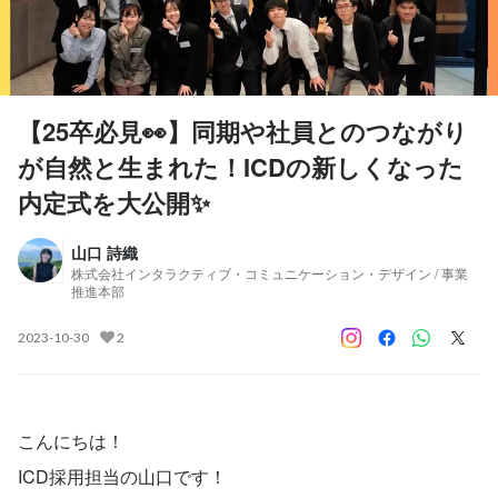
【25卒必見👀】同期や社員とのつながり
が自然と生まれた！ICDの新しくなった
内定式を大公開✨
山口 詩織
株式会社インタラクティブ・コミュニケーション・デザイン / 事業
推進本部
2023-10-30
2
こんにちは！
ICD採用担当の山口です！