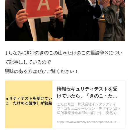
↓ちなみにICDのきのこの山vsたけのこの里論争⚔️につい
て記事にしているので
興味のある方はぜひご覧ください！
情報セキュリティテストを受
けていたら、「きのこ・たけ
のこ論争」が勃発した話 | 株式
こんにちは！株式会社インタラクティ
ブ・コミュニケーション・デザイン(以下
会社インタラクティブ・コミ
ICD)事業推進本部の山口です。突然です
ュニケーション・デザイン
が皆さん、きのこ派ですか？たけのこ派
ですか？接客業でお客様と会話する際に
https://www.wantedly.com/companies/ICD/po
st_articles/405169
「政治、宗...